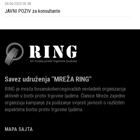
04-06-2020 05:08
JAVNI POZIV za konsultante
Savez udruženja "MREŽA RING"
RING je mreža bosanskohercegovačkih nevladinih organizacija
aktivnih u borbi protiv trgovine ljudima. Članice Mreže zajedno
organizuju kampanje za podizanje svijesti javnosti o različitim
aspektima borbe protiv trgovine ljudima.
MAPA SAJTA