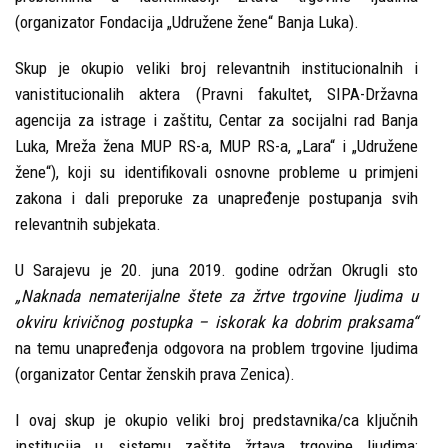
(organizator Fondacija „Udružene žene“ Banja Luka).
Skup je okupio veliki broj relevantnih institucionalnih i
vanistitucionalih aktera (Pravni fakultet, SIPA-Državna
agencija za istrage i zaštitu, Centar za socijalni rad Banja
Luka, Mreža žena MUP RS-a, MUP RS-a, „Lara“ i „Udružene
žene“), koji su identifikovali osnovne probleme u primjeni
zakona i dali preporuke za unapređenje postupanja svih
relevantnih subjekata.
U Sarajevu je 20. juna 2019. godine održan Okrugli sto
„Naknada nematerijalne štete za žrtve trgovine ljudima u
okviru krivičnog postupka – iskorak ka dobrim praksama“
na temu unapređenja odgovora na problem trgovine ljudima
(organizator Centar ženskih prava Zenica).
I ovaj skup je okupio veliki broj predstavnika/ca ključnih
institucija u sistemu zaštite žrtava trgovine ljudima: