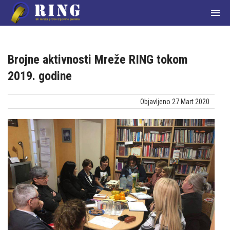

Brojne aktivnosti Mreže RING tokom
2019. godine
Početna
Objavljeno 27 Mart 2020
О
nama
Članice
mreže
Aktuelnosti
Zakoni