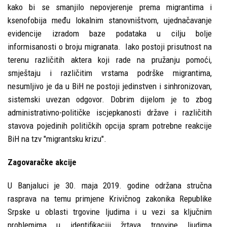
kako bi se smanjilo nepovjerenje prema migrantima i
ksenofobija među lokalnim stanovništvom, ujednačavanje
evidencije izradom baze podataka u cilju bolje
informisanosti o broju migranata. Iako postoji prisutnost na
terenu različitih aktera koji rade na pružanju pomoći,
smještaju i različitim vrstama podrške migrantima,
nesumljivo je da u BiH ne postoji jedinstven i sinhronizovan,
sistemski uvezan odgovor. Dobrim dijelom je to zbog
administrativno-političke iscjepkanosti države i različitih
stavova pojedinih političkih opcija spram potrebne reakcije
BiH na tzv "migrantsku krizu".
Zagovaračke akcije
U Banjaluci je 30. maja 2019. godine održana stručna
rasprava na temu primjene Krivičnog zakonika Republike
Srpske u oblasti trgovine ljudima i u vezi sa ključnim
problemima u identifikaciji žrtava trgovine ljudima