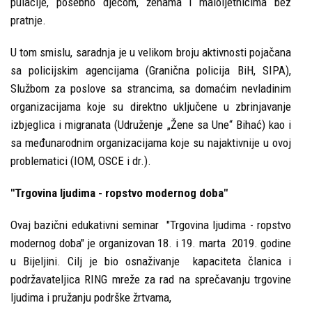
pulacije, posebno djecom, ženama i maloljetnicima bez
pratnje.
U tom smislu, saradnja je u velikom broju aktivnosti pojačana
sa policijskim agencijama (Granična policija BiH, SIPA),
Službom za poslove sa strancima, sa domaćim nevladinim
organizacijama koje su direktno uključene u zbrinjavanje
izbjeglica i migranata (Udruženje „Žene sa Une“ Bihać) kao i
sa međunarodnim organizacijama koje su najaktivnije u ovoj
problematici (IOM, OSCE i dr.).
"Trgovina ljudima - ropstvo modernog doba"
Ovaj bazični edukativni seminar "Trgovina ljudima - ropstvo
modernog doba" je organizovan 18. i 19. marta 2019. godine
u Bijeljini. Cilj je bio osnaživanje kapaciteta članica i
podržavateljica RING mreže za rad na sprečavanju trgovine
ljudima i pružanju podrške žrtvama,