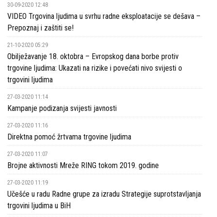
30-09-2020 12:48
VIDEO Trgovina ljudima u svrhu radne eksploatacije se dešava –
Prepoznaj i zaštiti se!
21-10-2020 05:29
Obilježavanje 18. oktobra – Evropskog dana borbe protiv
trgovine ljudima: Ukazati na rizike i povećati nivo svijesti o
trgovini ljudima
27-03-2020 11:14
Kampanje podizanja svijesti javnosti
27-03-2020 11:16
Direktna pomoć žrtvama trgovine ljudima
27-03-2020 11:07
Brojne aktivnosti Mreže RING tokom 2019. godine
27-03-2020 11:19
Učešće u radu Radne grupe za izradu Strategije suprotstavljanja
trgovini ljudima u BiH