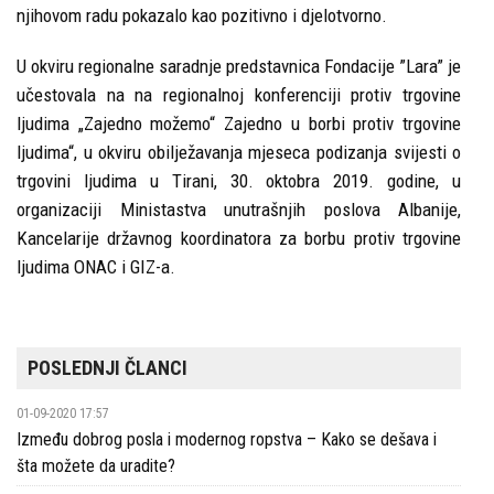
njihovom radu pokazalo kao pozitivno i djelotvorno.
U okviru regionalne saradnje predstavnica Fondacije ”Lara” je
učestovala na na regionalnoj konferenciji protiv trgovine
ljudima „Zajedno možemo“ Zajedno u borbi protiv trgovine
ljudima“, u okviru obilježavanja mjeseca podizanja svijesti o
trgovini ljudima u Tirani, 30. oktobra 2019. godine, u
organizaciji Ministastva unutrašnjih poslova Albanije,
Kancelarije državnog koordinatora za borbu protiv trgovine
ljudima ONAC i GIZ-a.
POSLEDNJI ČLANCI
01-09-2020 17:57
Između dobrog posla i modernog ropstva – Kako se dešava i
šta možete da uradite?