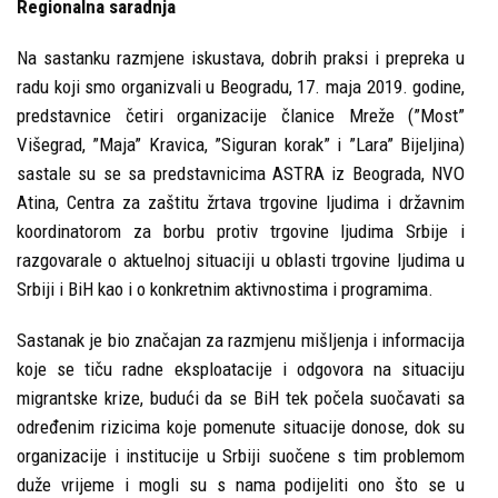
Regionalna saradnja
Na sastanku razmjene iskustava, dobrih praksi i prepreka u
radu koji smo organizvali u Beogradu, 17. maja 2019. godine,
predstavnice četiri organizacije članice Mreže (”Most”
Višegrad, ”Maja” Kravica, ”Siguran korak” i ”Lara” Bijeljina)
sastale su se sa predstavnicima ASTRA iz Beograda, NVO
Atina, Centra za zaštitu žrtava trgovine ljudima i državnim
koordinatorom za borbu protiv trgovine ljudima Srbije i
razgovarale o aktuelnoj situaciji u oblasti trgovine ljudima u
Srbiji i BiH kao i o konkretnim aktivnostima i programima.
Sastanak je bio značajan za razmjenu mišljenja i informacija
koje se tiču radne eksploatacije i odgovora na situaciju
migrantske krize, budući da se BiH tek počela suočavati sa
određenim rizicima koje pomenute situacije donose, dok su
organizacije i institucije u Srbiji suočene s tim problemom
duže vrijeme i mogli su s nama podijeliti ono što se u