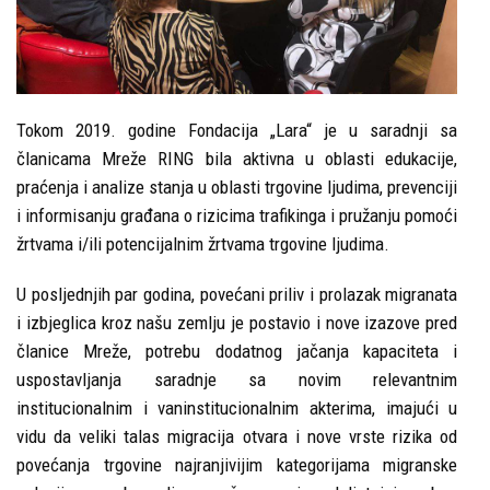
i
politike
Publikacije
Tokom 2019. godine Fondacija „Lara“ je u saradnji sa
članicama Mreže RING bila aktivna u oblasti edukacije,
Prevencija
praćenja i analize stanja u oblasti trgovine ljudima, prevenciji
Kontakti
i informisanju građana o rizicima trafikinga i pružanju pomoći
žrtvama i/ili potencijalnim žrtvama trgovine ljudima.
U posljednjih par godina, povećani priliv i prolazak migranata
i izbjeglica kroz našu zemlju je postavio i nove izazove pred
članice Mreže, potrebu dodatnog jačanja kapaciteta i
uspostavljanja saradnje sa novim relevantnim
institucionalnim i vaninstitucionalnim akterima, imajući u
vidu da veliki talas migracija otvara i nove vrste rizika od
povećanja trgovine najranjivijim kategorijama migranske