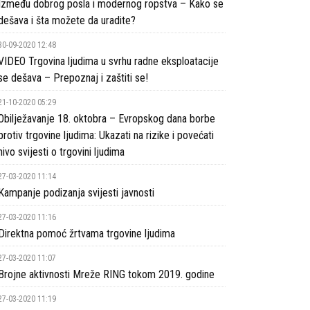
Između dobrog posla i modernog ropstva – Kako se
dešava i šta možete da uradite?
30-09-2020 12:48
VIDEO Trgovina ljudima u svrhu radne eksploatacije
se dešava – Prepoznaj i zaštiti se!
21-10-2020 05:29
Obilježavanje 18. oktobra – Evropskog dana borbe
protiv trgovine ljudima: Ukazati na rizike i povećati
nivo svijesti o trgovini ljudima
27-03-2020 11:14
Kampanje podizanja svijesti javnosti
27-03-2020 11:16
Direktna pomoć žrtvama trgovine ljudima
27-03-2020 11:07
Brojne aktivnosti Mreže RING tokom 2019. godine
27-03-2020 11:19