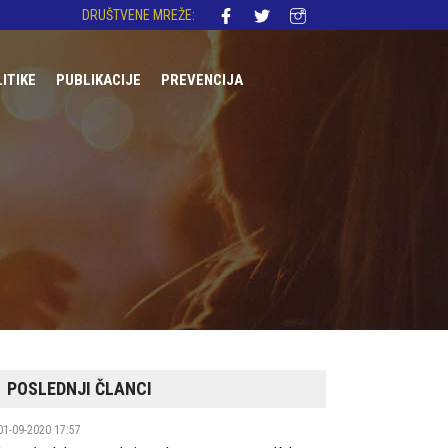
DRUŠTVENE MREŽE:
LITIKE
PUBLIKACIJE
PREVENCIJA
DNA REGULATIVA
AKONODAVSTVO
OLITIKE
I
ST
POSLEDNJI ČLANCI
01-09-2020 17:57