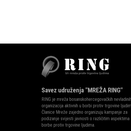
Savez udruženja "MREŽA RING"
RING je mreža bosanskohercegovačkih nevladini
organizacija aktivnih u borbi protiv trgovine ljudi
Članice Mreže zajedno organizuju kampanje za
podizanje svijesti javnosti o različitim aspektima
borbe protiv trgovine ljudima.