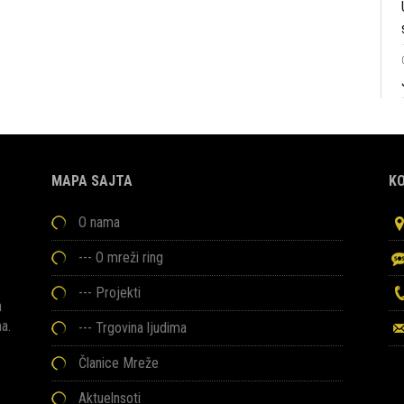
MAPA SAJTA
K
O nama
---
O mreži ring
---
Projekti
h
ma.
---
Trgovina ljudima
Članice Mreže
Aktuelnsoti