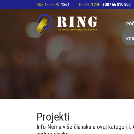
SOS TELEFON:
1264
TELEFON 24H:
+387 66 810 800
PO
KON
Projekti
Info
Nema više članaka u ovoj kategoriji.