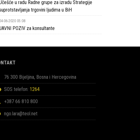
Učešće u radu Radne grupe za izradu Strategije
suprotstavljanja trgovini ljudima u BiH
04-06-2020 05:08
JAVNI POZIV za konsultante
ONTAKT
76 300 Bijeljina, Bosna i Hercegovina
SOS telefon:
1264
+387 66 810 800
ngo.lara@teol.net