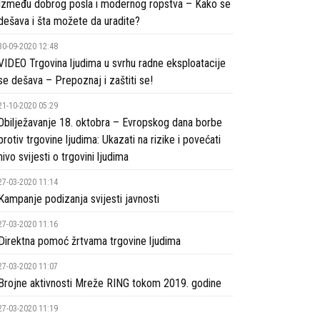
Između dobrog posla i modernog ropstva – Kako se
dešava i šta možete da uradite?
30-09-2020 12:48
VIDEO Trgovina ljudima u svrhu radne eksploatacije
se dešava – Prepoznaj i zaštiti se!
21-10-2020 05:29
Obilježavanje 18. oktobra – Evropskog dana borbe
protiv trgovine ljudima: Ukazati na rizike i povećati
nivo svijesti o trgovini ljudima
27-03-2020 11:14
Kampanje podizanja svijesti javnosti
27-03-2020 11:16
Direktna pomoć žrtvama trgovine ljudima
27-03-2020 11:07
Brojne aktivnosti Mreže RING tokom 2019. godine
27-03-2020 11:19