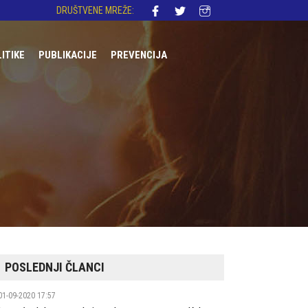
DRUŠTVENE MREŽE:
LITIKE
PUBLIKACIJE
PREVENCIJA
DNA REGULATIVA
AKONODAVSTVO
OLITIKE
I
ST
POSLEDNJI ČLANCI
01-09-2020 17:57