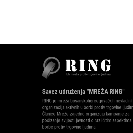
Savez udruženja "MREŽA RING"
RING je mreža bosanskohercegovačkih nevladini
organizacija aktivnih u borbi protiv trgovine ljudi
Članice Mreže zajedno organizuju kampanje za
podizanje svijesti javnosti o različitim aspektima
borbe protiv trgovine ljudima.