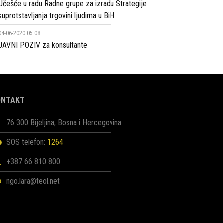
Učešće u radu Radne grupe za izradu Strategije
suprotstavljanja trgovini ljudima u BiH
04-06-2020 05:08
JAVNI POZIV za konsultante
ONTAKT
76 300 Bijeljina, Bosna i Hercegovina
SOS telefon:
1264
+387 66 810 800
ngo.lara@teol.net