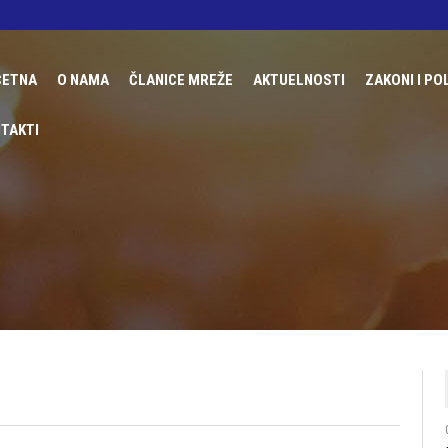
ČETNA
О NAMA
ČLANICE MREŽE
AKTUELNOSTI
ZAKONI I PO
O MREŽI RING
FONDACIJA UDRUŽENE ŽENE
MEĐUNARO
TAKTI
PROJEKTI
UDRUŽENJE ŽENA DERVENTA
DOMAĆE Z
TRGOVINA LJUDIMA
UDRUŽENJE GRAĐANA BUDUĆNOST
DRŽAVNE P
CENTAR ŽENSKIH PRAVA ZENICA
IZVJEŠTAJ
UDRUŽENJE ŽENA ROMKINJA BOLJA BUDUĆNO
UDRUŽENJE ŽENA MAJA
UDRUŽENJE ŽENA MOST
UDRUŽENJE ŽENA BIH
UDRUŽENJE ŽENA GORAŽDANKE
UREM SIGURAN KORAK
UDRUŽENJE AKTIVNIH ŽENA GENDER