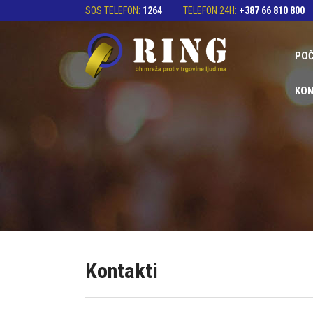
SOS TELEFON:
1264
TELEFON 24H:
+387 66 810 800
PO
KON
Kontakti