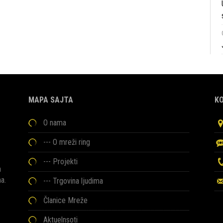
MAPA SAJTA
K
O nama
---
O mreži ring
---
Projekti
h
ma.
---
Trgovina ljudima
Članice Mreže
Aktuelnsoti