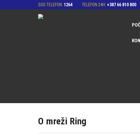
SOS TELEFON:
1264
TELEFON 24H:
+387 66 810 800
PO
KON
O mreži Ring