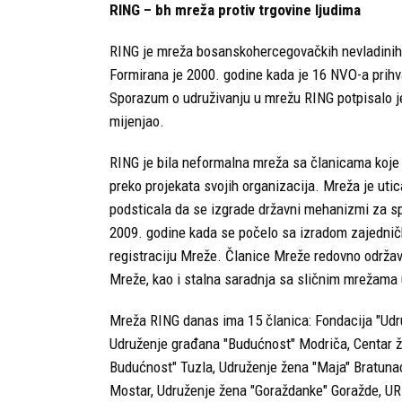
RING – bh mreža protiv trgovine ljudima
RING je mreža bosanskohercegovačkih nevladinih or
Formirana je 2000. godine kada je 16 NVO-a prihva
Sporazum o udruživanju u mrežu RING potpisalo je 
mijenjao.
RING je bila neformalna mreža sa članicama koje 
preko projekata svojih organizacija. Mreža je utic
podsticala da se izgrade državni mehanizmi za sp
2009. godine kada se počelo sa izradom zajednič
registraciju Mreže. Članice Mreže redovno održav
Mreže, kao i stalna saradnja sa sličnim mrežama 
Mreža RING danas ima 15 članica:
Fondacija "Udr
Udruženje građana "Budućnost" Modriča, Centar ž
Budućnost" Tuzla, Udruženje žena "Maja" Bratuna
Mostar, Udruženje žena "Goraždanke" Goražde, URE