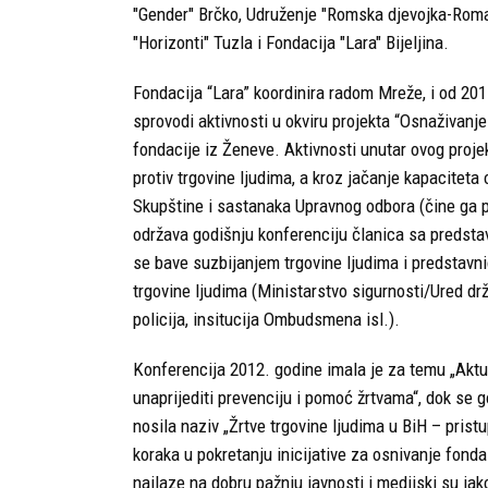
"Gender" Brčko, Udruženje "Romska djevojka-Roman
"Horizonti" Tuzla i Fondacija "Lara" Bijeljina.
Fondacija “Lara” koordinira radom Mreže, i od 201
sprovodi aktivnosti u okviru projekta “Osnaživanj
fondacije iz Ženeve. Aktivnosti unutar ovog proje
protiv trgovine ljudima, a kroz jačanje kapacitet
Skupštine i sastanaka Upravnog odbora (čine ga 
održava godišnju konferenciju članica sa predstav
se bave suzbijanjem trgovine ljudima i predstavni
trgovine ljudima (Ministarstvo sigurnosti/Ured drž
policija, insitucija Ombudsmena isl.).
Konferencija 2012. godine imala je za temu „Aktue
unaprijediti prevenciju i pomoć žrtvama“, dok se 
nosila naziv „Žrtve trgovine ljudima u BiH – pristu
koraka u pokretanju inicijative za osnivanje fon
nailaze na dobru pažnju javnosti i medijski su ja