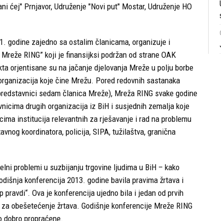
i ćej" Prnjavor, Udruženje "Novi put" Mostar, Udruženje HO
1. godine zajedno sa ostalim članicama, organizuje i
e Mreže RING” koji je finansijksi podržan od strane OAK
kta orjentisane su na jačanje djelovanja Mreže u polju borbe
a organizacija koje čine Mrežu. Pored redovnih sastanaka
predstavnici sedam članica Mreže), Mreža RING svake godine
nicima drugih organizacija iz BiH i susjednih zemalja koje
cima institucija relevantnih za rješavanje i rad na problemu
avnog koordinatora, policija, SIPA, tužilaštva, granična
lni problemi u suzbijanju trgovine ljudima u BiH – kako
godišnja konferencija 2013. godine bavila pravima žrtava i
p pravdi“. Ova je konferencija ujedno bila i jedan od prvih
da za obešetećenje žrtava. Godišnje konferencije Mreže RING
ko dobro propraćene.