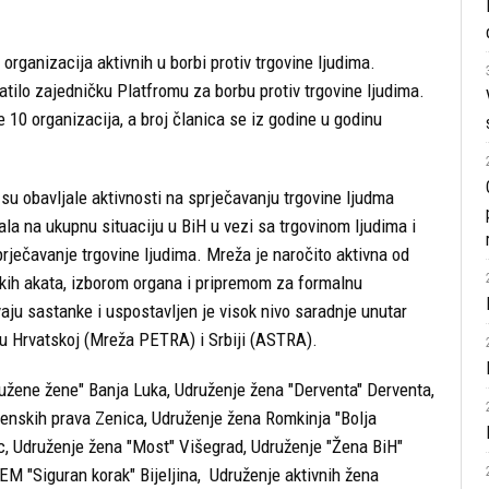
UDRUŽENJE ROMSKA DJEVOJKA-ROMANI ĆEJ
UDRUŽENJE NOVI PUT
ganizacija aktivnih u borbi protiv trgovine ljudima.
UDRUŽENJE HO HORIZONTI
tilo zajedničku Platfromu za borbu protiv trgovine ljudima.
FONDACIJA LARA
10 organizacija, a broj članica se iz godine u godinu
su obavljale aktivnosti na sprječavanju trgovine ljudma
ala na ukupnu situaciju u BiH u vezi sa trgovinom ljudima i
rječavanje trgovine ljudima. Mreža je naročito aktivna od
kih akata, izborom organa i pripremom za formalnu
aju sastanke i uspostavljen je visok nivo saradnje unutar
u Hrvatskoj (Mreža PETRA) i Srbiji (ASTRA).
užene žene" Banja Luka, Udruženje žena "Derventa" Derventa,
enskih prava Zenica, Udruženje žena Romkinja "Bolja
c, Udruženje žena "Most" Višegrad, Udruženje "Žena BiH"
M "Siguran korak" Bijeljina, Udruženje aktivnih žena