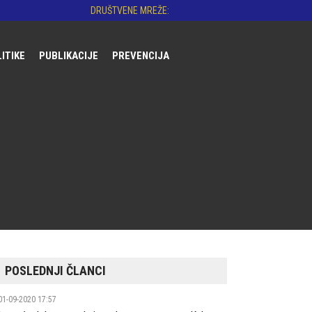
DRUŠTVENE MREŽE:
LITIKE
PUBLIKACIJE
PREVENCIJA
DNA REGULATIVA
AKONODAVSTVO
OLITIKE
I
ST
POSLEDNJI ČLANCI
01-09-2020 17:57