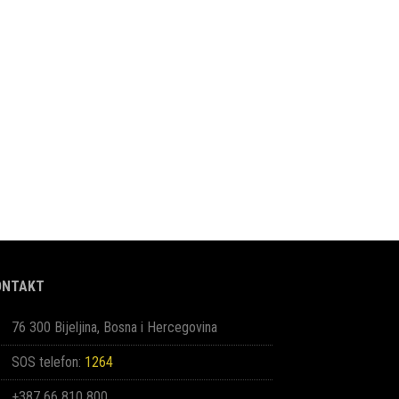
ONTAKT
76 300 Bijeljina, Bosna i Hercegovina
SOS telefon:
1264
+387 66 810 800