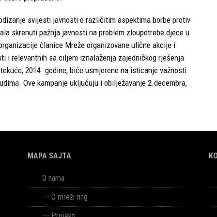
izanje svijesti javnosti o različitim aspektima borbe protiv
ala skrenuti pažnja javnosti na problem zloupotrebe djece u
organizacije članice Mreže organizovane ulične akcije i
ti i relevantnih sa ciljem iznalaženja zajedničkog rješenja
ekuće, 2014. godine, biće usmjerene na isticanje važnosti
judima. Ove kampanje uključuju i obilježavanje 2.decembra,
MAPA SAJTA
K
O nama
---
O mreži ring
---
Projekti