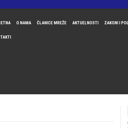
ČETNA
О NAMA
ČLANICE MREŽE
AKTUELNOSTI
ZAKONI I PO
O MREŽI RING
FONDACIJA UDRUŽENE ŽENE
MEĐUNARO
TAKTI
PROJEKTI
UDRUŽENJE ŽENA DERVENTA
DOMAĆE Z
TRGOVINA LJUDIMA
UDRUŽENJE GRAĐANA BUDUĆNOST
DRŽAVNE P
CENTAR ŽENSKIH PRAVA ZENICA
IZVJEŠTAJ
UDRUŽENJE ŽENA ROMKINJA BOLJA BUDUĆNO
UDRUŽENJE ŽENA MAJA
UDRUŽENJE ŽENA MOST
UDRUŽENJE ŽENA BIH
UDRUŽENJE ŽENA GORAŽDANKE
UREM SIGURAN KORAK
UDRUŽENJE AKTIVNIH ŽENA GENDER