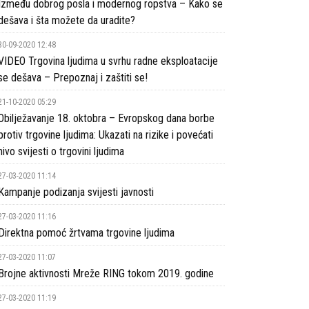
Između dobrog posla i modernog ropstva – Kako se
dešava i šta možete da uradite?
30-09-2020 12:48
VIDEO Trgovina ljudima u svrhu radne eksploatacije
se dešava – Prepoznaj i zaštiti se!
21-10-2020 05:29
Obilježavanje 18. oktobra – Evropskog dana borbe
protiv trgovine ljudima: Ukazati na rizike i povećati
nivo svijesti o trgovini ljudima
27-03-2020 11:14
Kampanje podizanja svijesti javnosti
27-03-2020 11:16
Direktna pomoć žrtvama trgovine ljudima
27-03-2020 11:07
Brojne aktivnosti Mreže RING tokom 2019. godine
27-03-2020 11:19