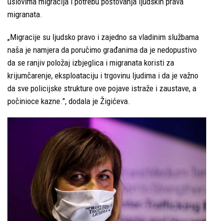
uslovima migracija i potrebu poštovanja ljudskih prava
migranata.
„Migracije su ljudsko pravo i zajedno sa vladinim službama
naša je namjera da poručimo građanima da je nedopustivo
da se ranjiv položaj izbjeglica i migranata koristi za
krijumčarenje, eksploataciju i trgovinu ljudima i da je važno
da sve policijske strukture ove pojave istraže i zaustave, a
počinioce kazne.”, dodala je Žigićeva.