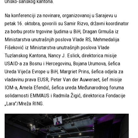
Unsko-sanskog kantona.
Na konferenciji za novinare, organizovanoj u Sarajevu u
petak 16. oktobra, govorili su Samir Rizvo, državni koordinator
za borbu protiv trgovine ljudima u BiH, Dragan Grmuša iz
Ministarstva unutrašnjih poslova Vlade RS, Mehmedalija
Fišeković iz Ministarstva unutrašnjih poslova Vlade
Tuzlanskog Kantona, Nancy J. Eslick, direktorica misije
USAID-a za Bosnu i Hercegovinu, Bojana Urumova, šefica
Ureda Vijeća Evrope u BiH, Margriet Prins, šefica odjela za
vladavinu prava EUSR, Peter Van der Auweraet, šef misije
IOM-a, Amela Efendić, šefica ureda Međunarodnog foruma
solidarnosti EMMAUS i Radmila Žigić, direktorica Fondacije
„Lara”/Mreža RING.