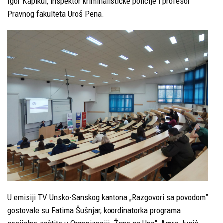
Igor Kapikul, inspektor kriminalističke policije i profesor
Pravnog fakulteta Uroš Pena.
U emisiji TV Unsko-Sanskog kantona „Razgovori sa povodom”
gostovale su Fatima Šušnjar, koordinatorka programa