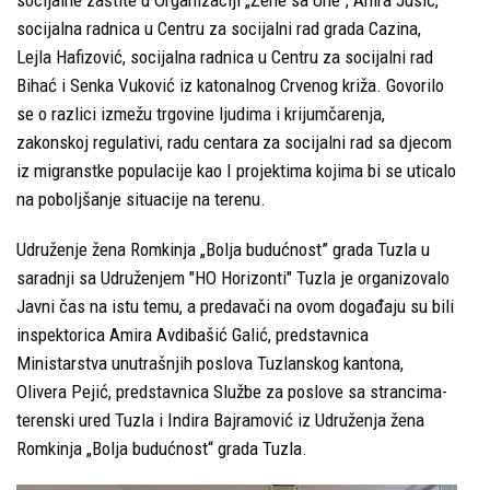
socijalne zaštite u Organizaciji „Žene sa Une", Amra Jusić,
socijalna radnica u Centru za socijalni rad grada Cazina,
Lejla Hafizović, socijalna radnica u Centru za socijalni rad
Bihać i Senka Vuković iz katonalnog Crvenog križa. Govorilo
se o razlici izmežu trgovine ljudima i krijumčarenja,
zakonskoj regulativi, radu centara za socijalni rad sa djecom
iz migranstke populacije kao I projektima kojima bi se uticalo
na poboljšanje situacije na terenu.
Udruženje žena Romkinja „Bolja budućnost” grada Tuzla u
saradnji sa Udruženjem "HO Horizonti" Tuzla je organizovalo
Javni čas na istu temu, a predavači na ovom događaju su bili
inspektorica Amira Avdibašić Galić, predstavnica
Ministarstva unutrašnjih poslova Tuzlanskog kantona,
Olivera Pejić, predstavnica Službe za poslove sa strancima-
terenski ured Tuzla i Indira Bajramović iz Udruženja žena
Romkinja „Bolja budućnost“ grada Tuzla.