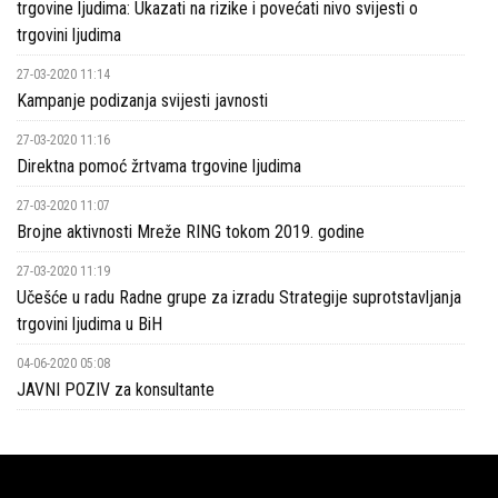
trgovine ljudima: Ukazati na rizike i povećati nivo svijesti o
trgovini ljudima
27-03-2020 11:14
Kampanje podizanja svijesti javnosti
27-03-2020 11:16
Direktna pomoć žrtvama trgovine ljudima
27-03-2020 11:07
Brojne aktivnosti Mreže RING tokom 2019. godine
27-03-2020 11:19
Učešće u radu Radne grupe za izradu Strategije suprotstavljanja
trgovini ljudima u BiH
04-06-2020 05:08
JAVNI POZIV za konsultante