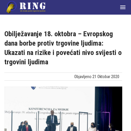

Obilježavanje 18. oktobra – Evropskog
dana borbe protiv trgovine ljudima:
Ukazati na rizike i povećati nivo svijesti o
Početna
trgovini ljudima
О
Objavljeno 21 Oktobar 2020
nama
Članice
mreže
Aktuelnosti
Zakoni