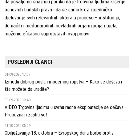
da pošaljemo snažniju poruku da je trgovina ljudima kršenje
osnovnih ljudskih prava i da se samo kroz zajedničko
djelovanje svih relevantnih aktera u procesu – institucija,
domaćih i međunarodnih nevladinih organizacija i tijela,
možemo efikasno suprotstaviti ovoj pojavi.
POSLEDNJI ČLANCI
01-09-2020 17:57
Između dobrog posla i modernog ropstva – Kako se dešava i
šta možete da uradite?
30-09-2020 12:48
VIDEO Trgovina ljudima u svrhu radne eksploatacije se dešava –
Prepoznaj i zaštiti se!
21-10-2020 05:29
Obilježavanje 18. oktobra – Evropskog dana borbe protiv