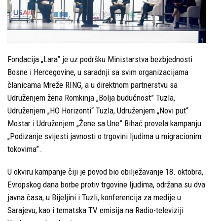
i
politike
Publikacije
Fondacija „Lara” je uz podršku Ministarstva bezbjednosti
Bosne i Hercegovine, u saradnji sa svim organizacijama
Prevencija
članicama Mreže RING, a u direktnom partnerstvu sa
Kontakti
Udruženjem žena Romkinja „Bolja budućnost” Tuzla,
Udruženjem „HO Horizonti“ Tuzla, Udruženjem „Novi put“
Mostar i Udruženjem „Žene sa Une” Bihać provela kampanju
„Podizanje svijesti javnosti o trgovini ljudima u migracionim
tokovima”.
U okviru kampanje čiji je povod bio obilježavanje 18. oktobra,
Evropskog dana borbe protiv trgovine ljudima, održana su dva
javna časa, u Bijeljini i Tuzli, konferencija za medije u
Sarajevu, kao i tematska TV emisija na Radio-televiziji