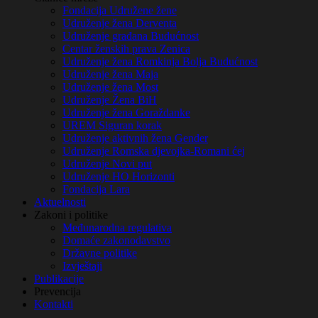
Fondacija Udružene žene
Udruženje žena Derventa
Udruženje građana Budućnost
Centar ženskih prava Zenica
Udruženje žena Romkinja Bolja Budućnost
Udruženje žena Maja
Udruženje žena Most
Udruženje Žena BiH
Udruženje žena Goraždanke
UREM Siguran korak
Udruženje aktivnih žena Gender
Udruženje Romska djevojka-Romani ćej
Udruženje Novi put
Udruženje HO Horizonti
Fondacija Lara
Aktuelnosti
Zakoni i politike
Međunarodna regulativa
Domaće zakonodavstvo
Državne politike
Izvještaji
Publikacije
Prevencija
Kontakti