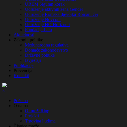
UREM Siguran korak
Udruženje aktivnih žena Gender
Udruženje Romska djevojka-Romani ćej
Udruženje Novi put
Udruženje HO Horizonti
Fondacija Lara
Aktuelnosti
Zakoni i politike
Međunarodna regulativa
Domaće zakonodavstvo
Državne politike
Izvještaji
Publikacije
Prevencija
Kontakti
×
Početna
О nama
O mreži Ring
Projekti
Trgovina ljudima
Članice mreže