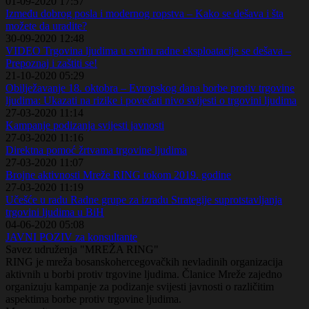
01-09-2020 17:57
Između dobrog posla i modernog ropstva – Kako se dešava i šta
možete da uradite?
30-09-2020 12:48
VIDEO Trgovina ljudima u svrhu radne eksploatacije se dešava –
Prepoznaj i zaštiti se!
21-10-2020 05:29
Obilježavanje 18. oktobra – Evropskog dana borbe protiv trgovine
ljudima: Ukazati na rizike i povećati nivo svijesti o trgovini ljudima
27-03-2020 11:14
Kampanje podizanja svijesti javnosti
27-03-2020 11:16
Direktna pomoć žrtvama trgovine ljudima
27-03-2020 11:07
Brojne aktivnosti Mreže RING tokom 2019. godine
27-03-2020 11:19
Učešće u radu Radne grupe za izradu Strategije suprotstavljanja
trgovini ljudima u BiH
04-06-2020 05:08
JAVNI POZIV za konsultante
Savez udruženja "MREŽA RING"
RING je mreža bosanskohercegovačkih nevladinih organizacija
aktivnih u borbi protiv trgovine ljudima. Članice Mreže zajedno
organizuju kampanje za podizanje svijesti javnosti o različitim
aspektima borbe protiv trgovine ljudima.