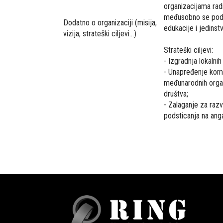
organizacijama rad
međusobno se podrž
Dodatno o organizaciji (misija,
edukacije i jedinst
vizija, strateški ciljevi...)
Strateški ciljevi:
- Izgradnja lokalnih
- Unapređenje komun
međunarodnih orga
društva;
- Zalaganje za raz
podsticanja na ang