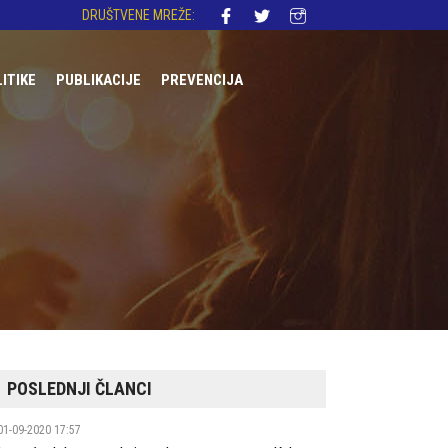
DRUŠTVENE MREŽE:
LITIKE
PUBLIKACIJE
PREVENCIJA
DNA REGULATIVA
AKONODAVSTVO
OLITIKE
I
ST
POSLEDNJI ČLANCI
01-09-2020 17:57