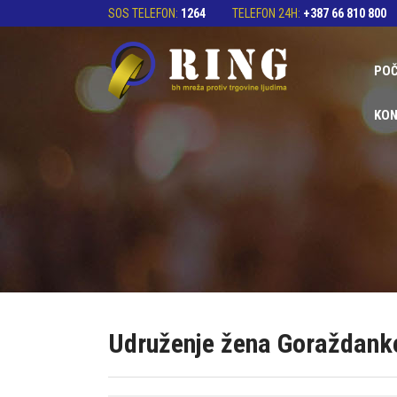
SOS TELEFON:
1264
TELEFON 24H:
+387 66 810 800
PO
KON
Udruženje žena Goraždank