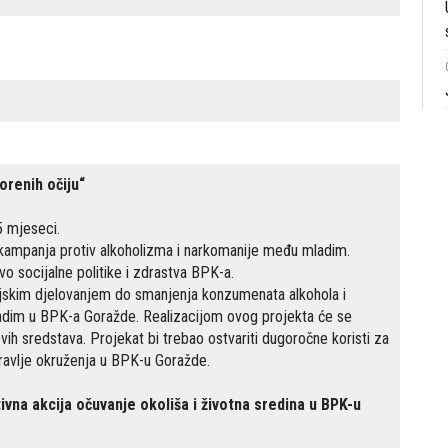
orenih očiju“
5 mjeseci.
kampanja protiv alkoholizma i narkomanije među mladim.
vo socijalne politike i zdrastva BPK-a.
ijskim djelovanjem do smanjenja konzumenata alkohola i
adim u BPK-a Goražde. Realizacijom ovog projekta će se
vih sredstava. Projekat bi trebao ostvariti dugoročne koristi za
dravlje okruženja u BPK-u Goražde.
vna akcija očuvanje okoliša i životna sredina u BPK-u