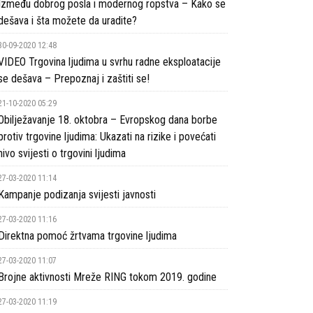
Između dobrog posla i modernog ropstva – Kako se
dešava i šta možete da uradite?
30-09-2020 12:48
VIDEO Trgovina ljudima u svrhu radne eksploatacije
se dešava – Prepoznaj i zaštiti se!
21-10-2020 05:29
Obilježavanje 18. oktobra – Evropskog dana borbe
protiv trgovine ljudima: Ukazati na rizike i povećati
nivo svijesti o trgovini ljudima
27-03-2020 11:14
Kampanje podizanja svijesti javnosti
27-03-2020 11:16
Direktna pomoć žrtvama trgovine ljudima
27-03-2020 11:07
Brojne aktivnosti Mreže RING tokom 2019. godine
27-03-2020 11:19