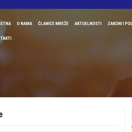
ČETNA
О NAMA
ČLANICE MREŽE
AKTUELNOSTI
ZAKONI I PO
O MREŽI RING
FONDACIJA UDRUŽENE ŽENE
MEĐUNARO
TAKTI
PROJEKTI
UDRUŽENJE ŽENA DERVENTA
DOMAĆE Z
TRGOVINA LJUDIMA
UDRUŽENJE GRAĐANA BUDUĆNOST
DRŽAVNE P
CENTAR ŽENSKIH PRAVA ZENICA
IZVJEŠTAJ
UDRUŽENJE ŽENA ROMKINJA BOLJA BUDUĆNO
UDRUŽENJE ŽENA MAJA
UDRUŽENJE ŽENA MOST
UDRUŽENJE ŽENA BIH
UDRUŽENJE ŽENA GORAŽDANKE
e
UREM SIGURAN KORAK
UDRUŽENJE AKTIVNIH ŽENA GENDER