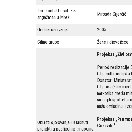
Ime kontakt osobe za
Mirsada Sijerčić
angažman u Mreži
Godina osnivanja
2005.
Ciljne grupe
Žene i djevojčice
Projekat „Živi otv
Period realizacije 
Cilj:
multimedijska 
Donator:
Ministarst
Cilj: pojačano med
narkotika među ml
smanjiti upotreba o
našu omladinu, i z
Projekat „Promoti
Oblasti djelovanja i istaknuti
Goražde“
projekti u posljednje tri godine