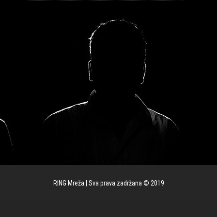
RING Mreža | Sva prava zadržana © 2019