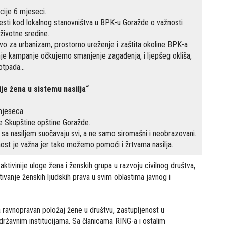
ije 6 mjeseci.
sti kod lokalnog stanovništva u BPK-u Goražde o važnosti
 životne sredine.
vo za urbanizam, prostorno ureženje i zaštita okoline BPK-a
e kampanje očkujemo smanjenje zagađenja, i ljepšeg okliša,
otpada...
je žena u sistemu nasilja“
mjeseca.
ne Skupštine opštine Goražde.
 sa nasiljem suočavaju svi, a ne samo siromašni i neobrazovani.
nost je važna jer tako možemo pomoći i žrtvama nasilja.
 aktivinije uloge žena i ženskih grupa u razvoju civilnog društva,
ivanje ženskih ljudskih prava u svim oblastima javnog i
a ravnopravan položaj žene u društvu, zastupljenost u
 državnim institucijama. Sa članicama RING-a i ostalim