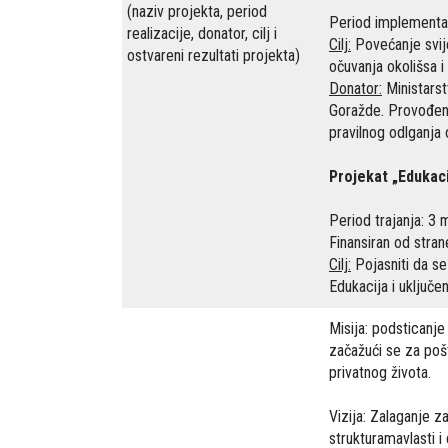
(naziv projekta, period
Period implementac
realizacije, donator, cilj i
Cilj:
Povećanje svije
ostvareni rezultati projekta)
očuvanja okolišsa i
Donator:
Ministarst
Goražde. Provođenj
pravilnog odlganja 
Projekat „Edukaci
Period trajanja: 3 
Finansiran od stra
Cilj:
Pojasniti da se
Edukacija i uključe
Misija: podsticanje
začažući se za pošt
privatnog života.
Vizija: Zalaganje z
strukturamavlasti i