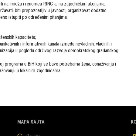
iti na imidžu i renomea RING-a, na zajedničkim akcijama,
avati, biti prepoznatljiv u javnosti, organizovat dodatno
veno istupiti po određenim pitanjima.
 ženskih kapaciteta;
ikativnih i informativnih kanala između nevladinih, vladinih i
nizacija u pogledu održivog razvoja demokratskog građanskog
voj programa u BiH koji se bave potrebama žena, osnaživanja i
ažovanju u lokalnim zajednicama.
MAPA SAJTA
K
O nama