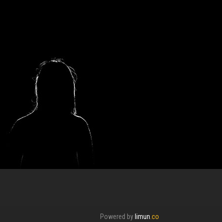
Powered by
limun
.co