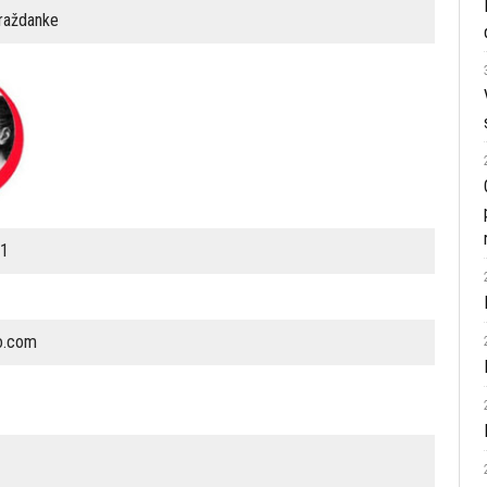
UDRUŽENJE ROMSKA DJEVOJKA-ROMANI ĆEJ
raždanke
UDRUŽENJE NOVI PUT
UDRUŽENJE HO HORIZONTI
FONDACIJA LARA
.1
o.com