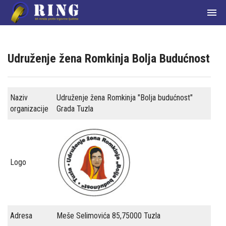

Udruženje žena Romkinja Bolja Budućnost
Naziv
Udruženje žena Romkinja "Bolja budućnost"
Početna
organizacije
Grada Tuzla
О
nama
Članice
Logo
mreže
Aktuelnosti
Adresa
Meše Selimovića 85,75000 Tuzla
Zakoni