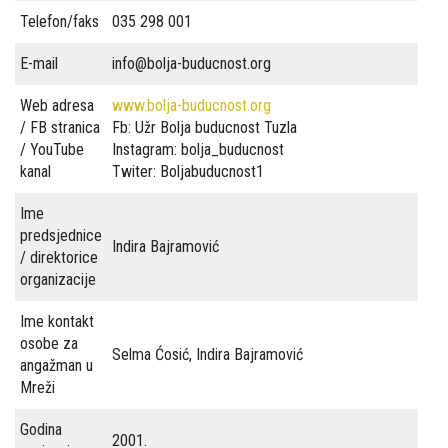
Telefon/faks
035 298 001
i
E-mail
info@bolja-buducnost.org
politike
Web adresa
www.bolja-buducnost.org
Publikacije
/ FB stranica
Fb: Užr Bolja buducnost Tuzla
Prevencija
/ YouTube
Instagram: bolja_buducnost
kanal
Twiter: Boljabuducnost1
Kontakti
Ime
predsjednice
Indira Bajramović
/ direktorice
organizacije
Ime kontakt
osobe za
Selma Ćosić, Indira Bajramović
angažman u
Mreži
Godina
2001.