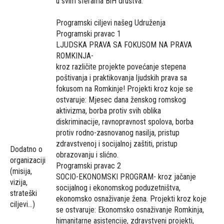
u svim sferama BiH društva.
Programski ciljevi našeg Udruženja
Programski pravac 1
LJUDSKA PRAVA SA FOKUSOM NA PRAVA
ROMKINJA-
kroz različite projekte povećanje stepena
poštivanja i praktikovanja ljudskih prava sa
fokusom na Romkinje! Projekti kroz koje se
ostvaruje: Mjesec dana ženskog romskog
aktivizma, borba protiv svih oblika
diskriminacije, ravnopravnost spolova, borba
protiv rodno-zasnovanog nasilja, pristup
zdravstvenoj i socijalnoj zaštiti, pristup
Dodatno o
obrazovanju i slićno.
organizaciji
Programski pravac 2
(misija,
SOCIO-EKONOMSKI PROGRAM- kroz jačanje
vizija,
socijalnog i ekonomskog poduzetništva,
strateški
ekonomsko osnaživanje žena. Projekti kroz koje
ciljevi...)
se ostvaruje: Ekonomsko osnaživanje Romkinja,
himanitarne asistencije, zdravstveni projekti,