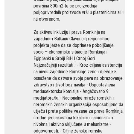
površina 800m2 te se proizvodnja
poljoprivrednih proizvoda vrši u plastenicima ali i
na otvorenom.
Za aktivnu inkluziju i prava Romkinja na
zapadnom Balkanu Glavni cilj regionalnog
projekta jeste da se doprinese poboljšanje
socio – ekonomske situacije Romkinja i
Egipćanki u Srbiji BiH I Crnoj Gori.
Najznačajniji rezultati : - Kroz ciljanu asistenciju
na nivou zajednice Romkinje žene i djevojke
osnažene da ostvare svoja pava na obrazovanje,
zdravstvo i život bez nasilja - Uspostavljena
međusektorska komisija - Angažovano 9
medijatora/ki - Nacionalne mreže romskih i
neromskih ženskih organizacija osposobljene da
utječu i prate politike vezane za prava Romkinja
i rodne jednakosti na lokalnim i nacionalnim
nivoima i aktivno uključene u mehanizme -
odgovornosti. - Ciljne ženske romske