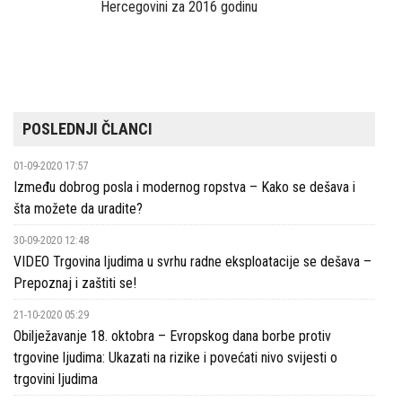
Hercegovini za 2016 godinu
POSLEDNJI ČLANCI
01-09-2020 17:57
Između dobrog posla i modernog ropstva – Kako se dešava i
šta možete da uradite?
30-09-2020 12:48
VIDEO Trgovina ljudima u svrhu radne eksploatacije se dešava –
Prepoznaj i zaštiti se!
21-10-2020 05:29
Obilježavanje 18. oktobra – Evropskog dana borbe protiv
trgovine ljudima: Ukazati na rizike i povećati nivo svijesti o
trgovini ljudima