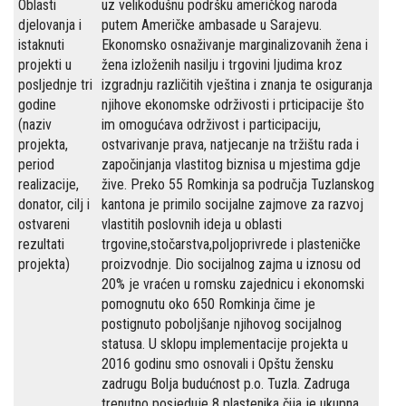
Oblasti
uz velikodušnu podršku američkog naroda
djelovanja i
putem Američke ambasade u Sarajevu.
istaknuti
Ekonomsko osnaživanje marginalizovanih žena i
projekti u
žena izloženih nasilju i trgovini ljudima kroz
posljednje tri
izgradnju različitih vještina i znanja te osiguranja
godine
njihove ekonomske održivosti i prticipacije što
(naziv
im omogućava održivost i participaciju,
projekta,
ostvarivanje prava, natjecanje na tržištu rada i
period
započinjanja vlastitog biznisa u mjestima gdje
realizacije,
žive. Preko 55 Romkinja sa područja Tuzlanskog
donator, cilj i
kantona je primilo socijalne zajmove za razvoj
ostvareni
vlastitih poslovnih ideja u oblasti
rezultati
trgovine,stočarstva,poljoprivrede i plasteničke
projekta)
proizvodnje. Dio socijalnog zajma u iznosu od
20% je vraćen u romsku zajednicu i ekonomski
pomognutu oko 650 Romkinja čime je
postignuto poboljšanje njihovog socijalnog
statusa. U sklopu implementacije projekta u
2016 godinu smo osnovali i Opštu žensku
zadrugu Bolja budućnost p.o. Tuzla. Zadruga
trenutno posjeduje 8 plastenika čija je ukupna