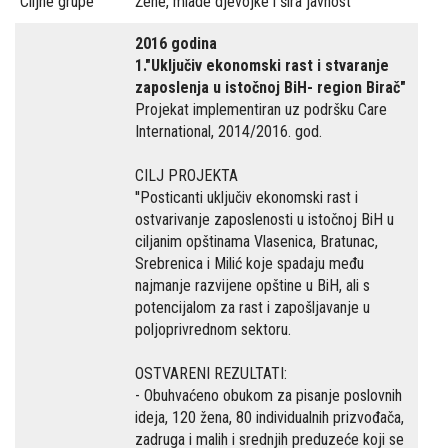
Ciljne grupe
Žene, mlade djevojke i šira javnost
2016 godina
1."Uključiv ekonomski rast i stvaranje
zaposlenja u istočnoj BiH- region Birač"
Projekat implementiran uz podršku Care
International, 2014/2016. god.
CILJ PROJEKTA
''Posticanti uključiv ekonomski rast i
ostvarivanje zaposlenosti u istočnoj BiH u
ciljanim opštinama Vlasenica, Bratunac,
Srebrenica i Milić koje spadaju među
najmanje razvijene opštine u BiH, ali s
potencijalom za rast i zapošljavanje u
poljoprivrednom sektoru.
OSTVARENI REZULTATI:
- Obuhvaćeno obukom za pisanje poslovnih
ideja, 120 žena, 80 individualnih prizvođača,
zadruga i malih i srednjih preduzeće koji se