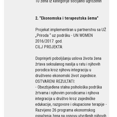
10 žena iz kategorije socijalno ugroženih
2. "Ekonomska i terapeutska šema"
Projekat implementiran u partnerstvu sa UŽ
„Priroda “ uz podršku - UN WOMEN
2016/2017. god.
CILJ PROJEKTA:
Doprinjeti poboljšanju uslova života žena
žrtava seksulanog nasilja u ratu i njihovih
porodica kroz njihovu integraciju u
društveno ekonomski život zajednice.
OSTVARENI REZULTATI:
- Obezbjeđena stalna psihološka podrška
žrtvama i njihovim porodicama i njihova
integracija u društvo kroz zajedničke
edukacije, razgovore i okupacione terapije -
Razvijeno 26 programa ekonomskog
osnaženja žena na osnovu utvrđenih njihovih