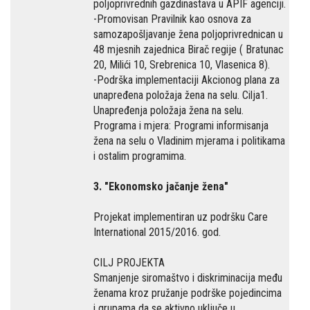
poljoprivrednih gazdinastava u APIF agenciji.
-Promovisan Pravilnik kao osnova za
samozapošljavanje žena poljoprivrednican u
48 mjesnih zajednica Birač regije ( Bratunac
20, Milići 10, Srebrenica 10, Vlasenica 8).
-Podrška implementaciji Akcionog plana za
unapređena položaja žena na selu. Cilja1.
Unapređenja položaja žena na selu.
Programa i mjera: Programi informisanja
žena na selu o Vladinim mjerama i politikama
i ostalim programima.
3. "Ekonomsko jačanje žena"
Projekat implementiran uz podršku Care
International 2015/2016. god.
CILJ PROJEKTA
Smanjenje siromaštvo i diskriminacija među
ženama kroz pružanje podrške pojedincima
i grupama da se aktivno uključe u