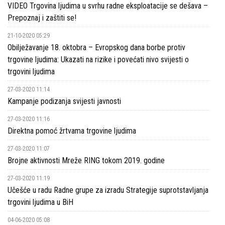
VIDEO Trgovina ljudima u svrhu radne eksploatacije se dešava –
Prepoznaj i zaštiti se!
21-10-2020 05:29
Obilježavanje 18. oktobra – Evropskog dana borbe protiv
trgovine ljudima: Ukazati na rizike i povećati nivo svijesti o
trgovini ljudima
27-03-2020 11:14
Kampanje podizanja svijesti javnosti
27-03-2020 11:16
Direktna pomoć žrtvama trgovine ljudima
27-03-2020 11:07
Brojne aktivnosti Mreže RING tokom 2019. godine
27-03-2020 11:19
Učešće u radu Radne grupe za izradu Strategije suprotstavljanja
trgovini ljudima u BiH
04-06-2020 05:08