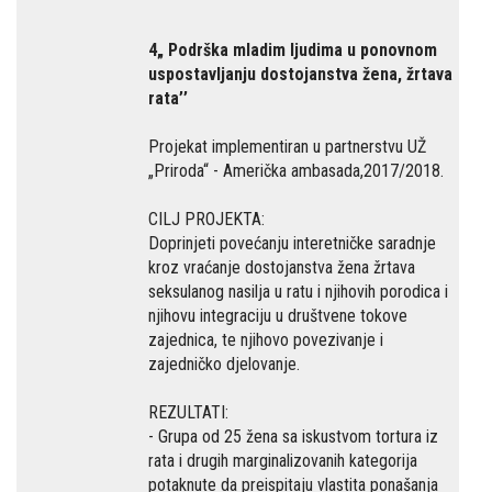
4„ Podrška mladim ljudima u ponovnom
uspostavljanju dostojanstva žena, žrtava
rata’’
Projekat implementiran u partnerstvu UŽ
„Priroda“ - Američka ambasada,2017/2018.
CILJ PROJEKTA:
Doprinjeti povećanju interetničke saradnje
kroz vraćanje dostojanstva žena žrtava
seksulanog nasilja u ratu i njihovih porodica i
njihovu integraciju u društvene tokove
zajednica, te njihovo povezivanje i
zajedničko djelovanje.
REZULTATI:
- Grupa od 25 žena sa iskustvom tortura iz
rata i drugih marginalizovanih kategorija
potaknute da preispitaju vlastita ponašanja