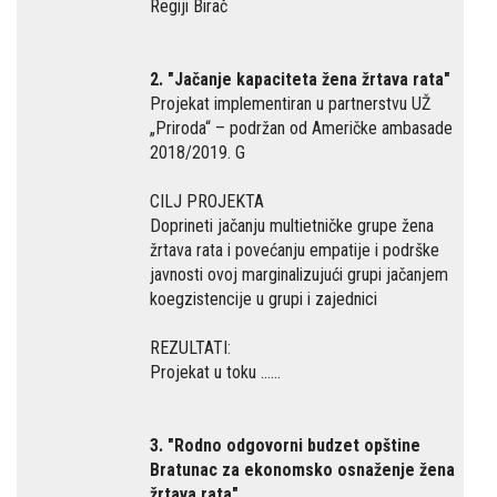
Regiji Birač
2. "Jačanje kapaciteta žena žrtava rata"
Projekat implementiran u partnerstvu UŽ
„Priroda“ – podržan od Američke ambasade
2018/2019. G
CILJ PROJEKTA
Doprineti jačanju multietničke grupe žena
žrtava rata i povećanju empatije i podrške
javnosti ovoj marginalizujući grupi jačanjem
koegzistencije u grupi i zajednici
REZULTATI:
Projekat u toku ……
3. "Rodno odgovorni budzet opštine
Bratunac za ekonomsko osnaženje žena
žrtava rata"