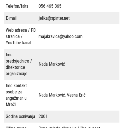
Telefon/faks
056 465 365
i
E-mail
jelika@spinter.net
politike
Web adresa / FB
Publikacije
stranica /
majakravica@yahoo.com
Prevencija
YouTube kanal
Kontakti
Ime
predsjednice /
Nada Marković
direktorice
organizacije
Ime kontakt
osobe za
Nada Marković, Vesna Erić
angažman u
Mreži
Godina osnivanja
2001.