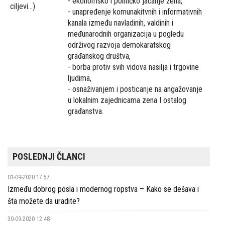
- ekonomsko i političko jačanje žena,
ciljevi...)
- unapređenje komunakitvnih i informativnih
kanala između navladinih, valdinih i
međunarodnih organizacija u pogledu
održivog razvoja demokaratskog
građanskog društva,
- borba protiv svih vidova nasilja i trgovine
ljudima,
- osnaživanjem i posticanje na angažovanje
u lokalnim zajednicama zena I ostalog
građanstva.
POSLEDNJI ČLANCI
01-09-2020 17:57
Između dobrog posla i modernog ropstva – Kako se dešava i
šta možete da uradite?
30-09-2020 12:48