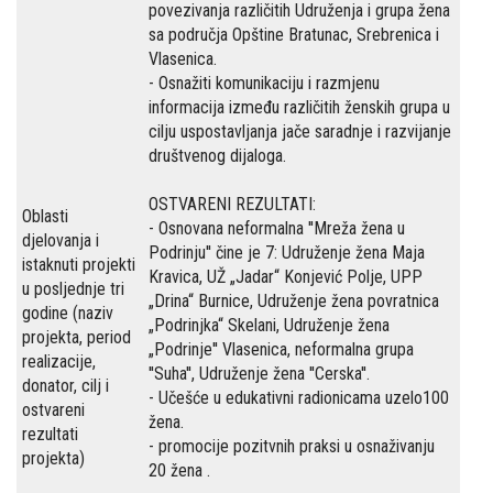
povezivanja različitih Udruženja i grupa žena
sa područja Opštine Bratunac, Srebrenica i
Vlasenica.
- Osnažiti komunikaciju i razmjenu
informacija između različitih ženskih grupa u
cilju uspostavljanja jače saradnje i razvijanje
društvenog dijaloga.
OSTVARENI REZULTATI:
Oblasti
- Osnovana neformalna ''Mreža žena u
djelovanja i
Podrinju'' čine je 7: Udruženje žena Maja
istaknuti projekti
Kravica, UŽ „Jadar“ Konjević Polje, UPP
u posljednje tri
„Drina“ Burnice, Udruženje žena povratnica
godine (naziv
„Podrinjka“ Skelani, Udruženje žena
projekta, period
„Podrinje'' Vlasenica, neformalna grupa
realizacije,
''Suha'', Udruženje žena ''Cerska''.
donator, cilj i
- Učešće u edukativni radionicama uzelo100
ostvareni
žena.
rezultati
- promocije pozitvnih praksi u osnaživanju
projekta)
20 žena .