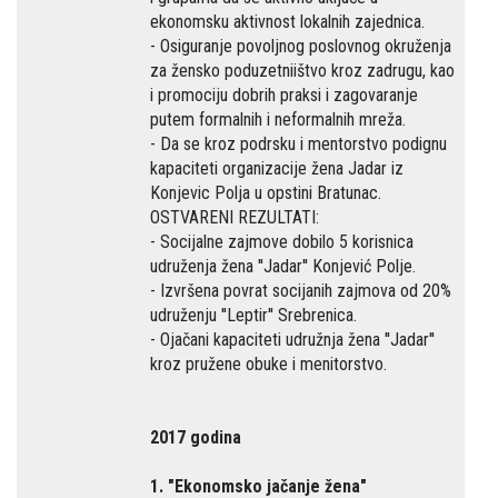
ekonomsku aktivnost lokalnih zajednica.
- Osiguranje povoljnog poslovnog okruženja
za žensko poduzetniištvo kroz zadrugu, kao
i promociju dobrih praksi i zagovaranje
putem formalnih i neformalnih mreža.
- Da se kroz podrsku i mentorstvo podignu
kapaciteti organizacije žena Jadar iz
Konjevic Polja u opstini Bratunac.
OSTVARENI REZULTATI:
- Socijalne zajmove dobilo 5 korisnica
udruženja žena ''Jadar'' Konjević Polje.
- Izvršena povrat socijanih zajmova od 20%
udruženju ''Leptir'' Srebrenica.
- Ojačani kapaciteti udružnja žena ''Jadar''
kroz pružene obuke i menitorstvo.
2017 godina
1. "Ekonomsko jačanje žena"