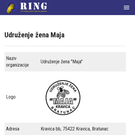

Udruženje žena Maja
Naziv
Početna
Udruženje žena ''Maja''
organizacije
О
nama
Članice
Logo
mreže
Aktuelnosti
Adresa
Kravica bb, 75422 Kravica, Bratunac
Zakoni