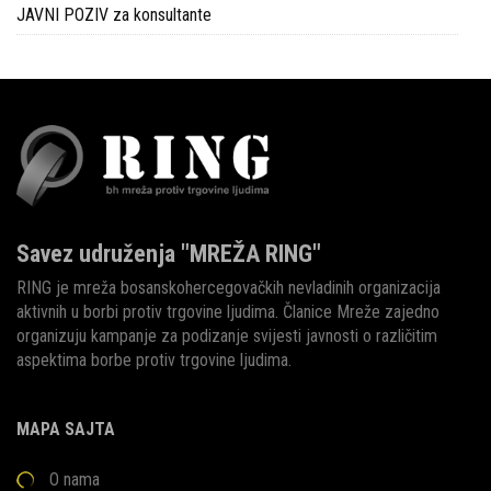
JAVNI POZIV za konsultante
Savez udruženja "MREŽA RING"
RING je mreža bosanskohercegovačkih nevladinih organizacija
aktivnih u borbi protiv trgovine ljudima. Članice Mreže zajedno
organizuju kampanje za podizanje svijesti javnosti o različitim
aspektima borbe protiv trgovine ljudima.
MAPA SAJTA
O nama