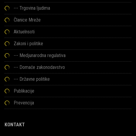
---
Trgovina ljudima
Članice Mreže
Aktuelnsoti
Zakoni i politike
--- Medjunarodna regulativa
--- Domaće zakonodavstvo
--- Državne politike
Publikacije
Prevencija
KONTAKT