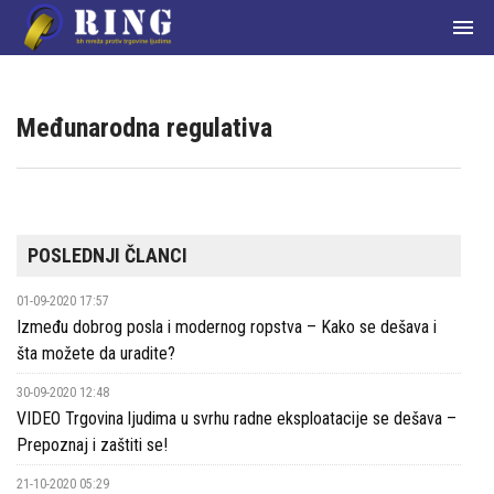

Međunarodna regulativa
Početna
POSLEDNJI ČLANCI
О
01-09-2020 17:57
nama
Između dobrog posla i modernog ropstva – Kako se dešava i
Članice
šta možete da uradite?
mreže
30-09-2020 12:48
VIDEO Trgovina ljudima u svrhu radne eksploatacije se dešava –
Aktuelnosti
Prepoznaj i zaštiti se!
Zakoni
21-10-2020 05:29