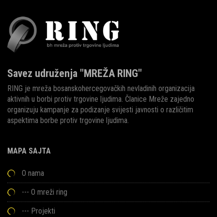
Savez udruženja "MREŽA RING"
RING je mreža bosanskohercegovačkih nevladinih organizacija
aktivnih u borbi protiv trgovine ljudima. Članice Mreže zajedno
organizuju kampanje za podizanje svijesti javnosti o različitim
aspektima borbe protiv trgovine ljudima.
MAPA SAJTA
O nama
---
O mreži ring
---
Projekti