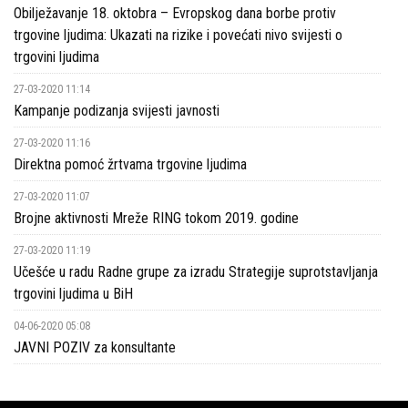
Obilježavanje 18. oktobra – Evropskog dana borbe protiv
i
trgovine ljudima: Ukazati na rizike i povećati nivo svijesti o
trgovini ljudima
politike
27-03-2020 11:14
Publikacije
Kampanje podizanja svijesti javnosti
Prevencija
27-03-2020 11:16
Direktna pomoć žrtvama trgovine ljudima
Kontakti
27-03-2020 11:07
Brojne aktivnosti Mreže RING tokom 2019. godine
27-03-2020 11:19
Učešće u radu Radne grupe za izradu Strategije suprotstavljanja
trgovini ljudima u BiH
04-06-2020 05:08
JAVNI POZIV za konsultante