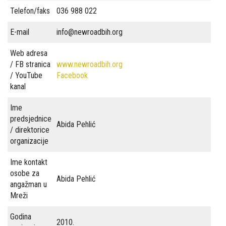
Telefon/faks
036 988 022
i
E-mail
info@newroadbih.org
politike
Web adresa
Publikacije
/ FB stranica
www.newroadbih.org
Prevencija
/ YouTube
Facebook
kanal
Kontakti
Ime
predsjednice
Abida Pehlić
/ direktorice
organizacije
Ime kontakt
osobe za
Abida Pehlić
angažman u
Mreži
Godina
2010.