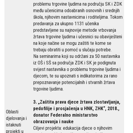
problemu trgovine ljudima na području SK i ZDK
među učenicima odoabranih osnovnih i srednjih
škola, njihovim nastavnicima i roditeljima. Tokom
predavanja za ukupno 1131 učenika
predstavljene su najnovije metode vrbovanja
žrtava trgovine ljudima i učesnici su obaviješteni
na koje načine se mogu zaštiti te kome se
trebaju obratiti u pomoć u slučaju potrebe.
Na seminarima koji su održani za 50 nastavnika
iz OŠ i SŠ sa područja ZDK i SK je podignuta
svijest nastavnika o problemu trgovine ljudima i
djecom, te su upoznati s indikatorima za rano
prepoznavanje potencijalnih i stvarnih žrtava
trgovine ljudima.
3. „Zaštita prava djece žrtava zlostavljanja,
pedofilije i prosjačenja u HNK, ZHK“, 2018.,
Oblasti
donator Federalno ministarstvo
djelovanja i
obrazovanja i nauke
istaknuti
Ciljevi projekta: edukacija djece o njihovim
projekti u