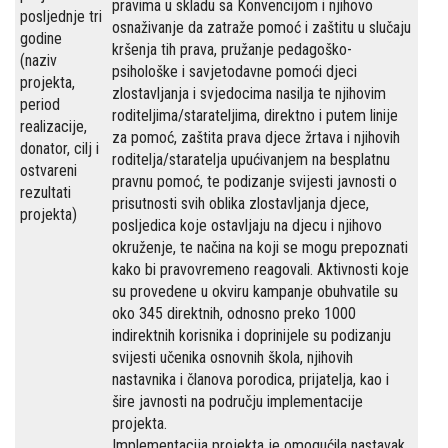
pravima u skladu sa Konvencijom i njihovo
posljednje tri
osnaživanje da zatraže pomoć i zaštitu u slučaju
godine
kršenja tih prava, pružanje pedagoško-
(naziv
psihološke i savjetodavne pomoći djeci
projekta,
zlostavljanja i svjedocima nasilja te njihovim
period
roditeljima/starateljima, direktno i putem linije
realizacije,
za pomoć, zaštita prava djece žrtava i njihovih
donator, cilj i
roditelja/staratelja upućivanjem na besplatnu
ostvareni
pravnu pomoć, te podizanje svijesti javnosti o
rezultati
prisutnosti svih oblika zlostavljanja djece,
projekta)
posljedica koje ostavljaju na djecu i njihovo
okruženje, te načina na koji se mogu prepoznati
kako bi pravovremeno reagovali. Aktivnosti koje
su provedene u okviru kampanje obuhvatile su
oko 345 direktnih, odnosno preko 1000
indirektnih korisnika i doprinijele su podizanju
svijesti učenika osnovnih škola, njihovih
nastavnika i članova porodica, prijatelja, kao i
šire javnosti na području implementacije
projekta.
Implementacija projekta je omogućila nastavak