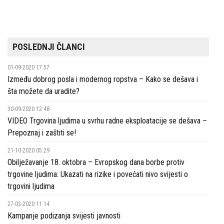
POSLEDNJI ČLANCI
01-09-2020 17:57
Između dobrog posla i modernog ropstva – Kako se dešava i
šta možete da uradite?
30-09-2020 12:48
VIDEO Trgovina ljudima u svrhu radne eksploatacije se dešava –
Prepoznaj i zaštiti se!
21-10-2020 05:29
Obilježavanje 18. oktobra – Evropskog dana borbe protiv
trgovine ljudima: Ukazati na rizike i povećati nivo svijesti o
trgovini ljudima
27-03-2020 11:14
Kampanje podizanja svijesti javnosti