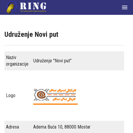

Udruženje Novi put
Naziv
Početna
Udruženje "Novi put"
organizacije
О
nama
Članice
Logo
mreže
Aktuelnosti
Adresa
Adema Buća 10, 88000 Mostar
Zakoni