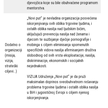
djevojčica koje su bile obuhvaćene programom
mentorstva.
„Novi put“ je nevladina organizacija posvećena
iskorjenjivanju svih oblika trgovine ljudima, i
ostalih oblika nasilja nad ljudskim bićim,
uključujući prevenciju nasilja nad ženama i
djecom te suzbijanje dječije pornografije i
Dodatno o
mobinga s ciljem eliminisanja spomenutih
organizaciji
specifičnih vidova nasilja afirmisanjem društva
(misija,
slobodnog od svih vrsta eksploatacije, nasilja,
vizija,
diskriminacije, ekonomskih i socijalnih
strateški
nejednakosti.
ciljevi...)
VIZIJA Udruženja „Novi put“ je da pruži
maksimalan doprinos sveobuhvatnom rešavanju
problema trgovine ljudima i ostalih oblika nasilja
u BiH i jugoističnoj Evropi s ciljem njenog
iskorjenjivanja.