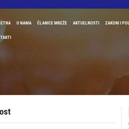
ČETNA
О NAMA
ČLANICE MREŽE
AKTUELNOSTI
ZAKONI I PO
O MREŽI RING
FONDACIJA UDRUŽENE ŽENE
MEĐUNARO
TAKTI
PROJEKTI
UDRUŽENJE ŽENA DERVENTA
DOMAĆE Z
TRGOVINA LJUDIMA
UDRUŽENJE GRAĐANA BUDUĆNOST
DRŽAVNE P
CENTAR ŽENSKIH PRAVA ZENICA
IZVJEŠTAJ
UDRUŽENJE ŽENA ROMKINJA BOLJA BUDUĆNO
UDRUŽENJE ŽENA MAJA
UDRUŽENJE ŽENA MOST
UDRUŽENJE ŽENA BIH
UDRUŽENJE ŽENA GORAŽDANKE
ost
UREM SIGURAN KORAK
UDRUŽENJE AKTIVNIH ŽENA GENDER