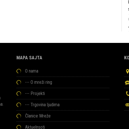
MAPA SAJTA
K
O nama
---
O mreži ring
---
Projekti
h
ma.
---
Trgovina ljudima
Članice Mreže
Aktuelnsoti