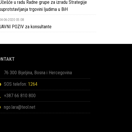
Učešće u radu Radne grupe za izradu Strategije
suprotstavljanja trgovini ljudima u BiH
04-06-2020 05:08
JAVNI POZIV za konsultante
ONTAKT
76 300 Bijeljina, Bosna i Hercegovina
SOS telefon:
1264
+387 66 810 800
ngo.lara@teol.net