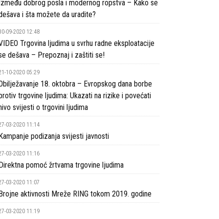
Između dobrog posla i modernog ropstva – Kako se
dešava i šta možete da uradite?
30-09-2020 12:48
VIDEO Trgovina ljudima u svrhu radne eksploatacije
se dešava – Prepoznaj i zaštiti se!
21-10-2020 05:29
Obilježavanje 18. oktobra – Evropskog dana borbe
protiv trgovine ljudima: Ukazati na rizike i povećati
nivo svijesti o trgovini ljudima
27-03-2020 11:14
Kampanje podizanja svijesti javnosti
27-03-2020 11:16
Direktna pomoć žrtvama trgovine ljudima
27-03-2020 11:07
Brojne aktivnosti Mreže RING tokom 2019. godine
27-03-2020 11:19