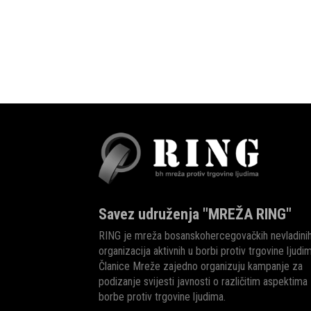
Savez udruženja "MREŽA RING"
RING je mreža bosanskohercegovačkih nevladini
organizacija aktivnih u borbi protiv trgovine ljudi
Članice Mreže zajedno organizuju kampanje za
podizanje svijesti javnosti o različitim aspektima
borbe protiv trgovine ljudima.