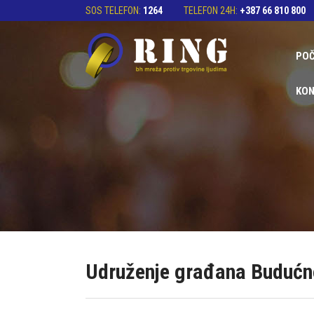
SOS TELEFON:
1264
TELEFON 24H:
+387 66 810 800
PO
KON
Udruženje građana Budućn