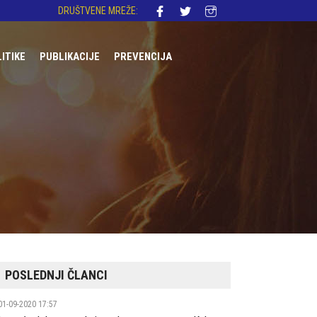
DRUŠTVENE MREŽE:
LITIKE
PUBLIKACIJE
PREVENCIJA
DNA REGULATIVA
AKONODAVSTVO
OLITIKE
I
ST
POSLEDNJI ČLANCI
01-09-2020 17:57