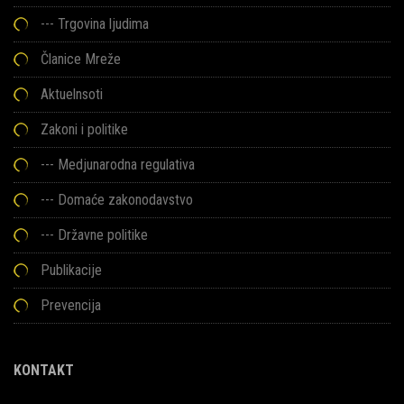
---
Trgovina ljudima
Članice Mreže
Aktuelnsoti
Zakoni i politike
--- Medjunarodna regulativa
--- Domaće zakonodavstvo
--- Državne politike
Publikacije
Prevencija
KONTAKT