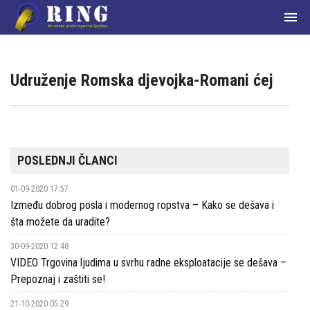

Udruženje Romska djevojka-Romani ćej
Početna
POSLEDNJI ČLANCI
О
01-09-2020 17:57
nama
Između dobrog posla i modernog ropstva – Kako se dešava i
Članice
šta možete da uradite?
mreže
30-09-2020 12:48
VIDEO Trgovina ljudima u svrhu radne eksploatacije se dešava –
Aktuelnosti
Prepoznaj i zaštiti se!
Zakoni
21-10-2020 05:29