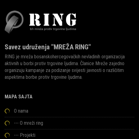
Savez udruženja "MREŽA RING"
RING je mreža bosanskohercegovačkih nevladinih organizacija
aktivnih u borbi protiv trgovine ljudima. Članice Mreže zajedno
organizuju kampanje za podizanje svijesti javnosti o različitim
aspektima borbe protiv trgovine ljudima.
MAPA SAJTA
O nama
---
O mreži ring
---
Projekti