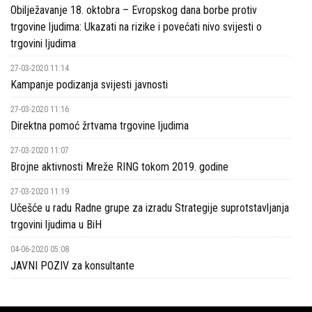
Obilježavanje 18. oktobra – Evropskog dana borbe protiv
i
trgovine ljudima: Ukazati na rizike i povećati nivo svijesti o
trgovini ljudima
politike
27-03-2020 11:14
Publikacije
Kampanje podizanja svijesti javnosti
Prevencija
27-03-2020 11:16
Direktna pomoć žrtvama trgovine ljudima
Kontakti
27-03-2020 11:07
Brojne aktivnosti Mreže RING tokom 2019. godine
27-03-2020 11:19
Učešće u radu Radne grupe za izradu Strategije suprotstavljanja
trgovini ljudima u BiH
04-06-2020 05:08
JAVNI POZIV za konsultante