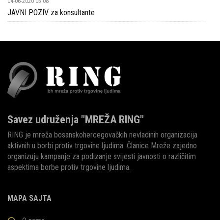
04-06-2020 05:08
JAVNI POZIV za konsultante
Savez udruženja "MREŽA RING"
RING je mreža bosanskohercegovačkih nevladinih organizacija
aktivnih u borbi protiv trgovine ljudima. Članice Mreže zajedno
organizuju kampanje za podizanje svijesti javnosti o različitim
aspektima borbe protiv trgovine ljudima.
MAPA SAJTA