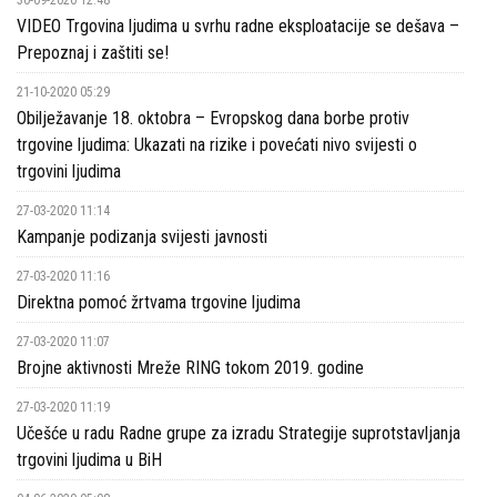
30-09-2020 12:48
VIDEO Trgovina ljudima u svrhu radne eksploatacije se dešava –
i
Prepoznaj i zaštiti se!
politike
21-10-2020 05:29
Obilježavanje 18. oktobra – Evropskog dana borbe protiv
Publikacije
trgovine ljudima: Ukazati na rizike i povećati nivo svijesti o
Prevencija
trgovini ljudima
Kontakti
27-03-2020 11:14
Kampanje podizanja svijesti javnosti
27-03-2020 11:16
Direktna pomoć žrtvama trgovine ljudima
27-03-2020 11:07
Brojne aktivnosti Mreže RING tokom 2019. godine
27-03-2020 11:19
Učešće u radu Radne grupe za izradu Strategije suprotstavljanja
trgovini ljudima u BiH