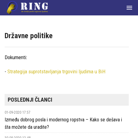

Državne politike
Dokumenti:
Početna
-
Strategija suprotstavljanja trgovini ljudima u BiH
О
nama
Članice
POSLEDNJI ČLANCI
mreže
01-09-2020 17:57
Između dobrog posla i modernog ropstva – Kako se dešava i
Aktuelnosti
šta možete da uradite?
Zakoni