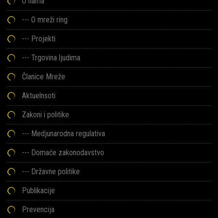
O nama
---
O mreži ring
---
Projekti
---
Trgovina ljudima
Članice Mreže
Aktuelnsoti
Zakoni i politike
--- Medjunarodna regulativa
--- Domaće zakonodavstvo
--- Državne politike
Publikacije
Prevencija