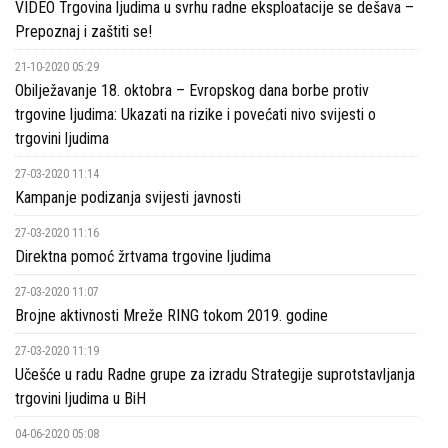
VIDEO Trgovina ljudima u svrhu radne eksploatacije se dešava –
Prepoznaj i zaštiti se!
21-10-2020 05:29
Obilježavanje 18. oktobra – Evropskog dana borbe protiv
trgovine ljudima: Ukazati na rizike i povećati nivo svijesti o
trgovini ljudima
27-03-2020 11:14
Kampanje podizanja svijesti javnosti
27-03-2020 11:16
Direktna pomoć žrtvama trgovine ljudima
27-03-2020 11:07
Brojne aktivnosti Mreže RING tokom 2019. godine
27-03-2020 11:19
Učešće u radu Radne grupe za izradu Strategije suprotstavljanja
trgovini ljudima u BiH
04-06-2020 05:08