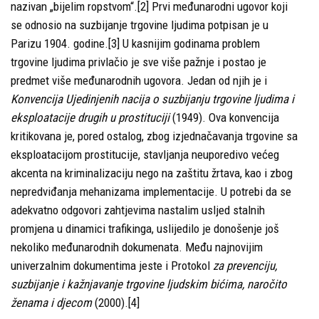
nazivan „bijelim ropstvom“.[2] Prvi međunarodni ugovor koji
se odnosio na suzbijanje trgovine ljudima potpisan je u
Parizu 1904. godine.[3] U kasnijim godinama problem
trgovine ljudima privlačio je sve više pažnje i postao je
predmet više međunarodnih ugovora. Jedan od njih je i
Konvencija Ujedinjenih nacija o suzbijanju trgovine ljudima i
eksploatacije drugih u prostituciji
(1949). Ova konvencija
kritikovana je, pored ostalog, zbog izjednačavanja trgovine sa
eksploatacijom prostitucije, stavljanja neuporedivo većeg
akcenta na kriminalizaciju nego na zaštitu žrtava, kao i zbog
nepredviđanja mehanizama implementacije. U potrebi da se
adekvatno odgovori zahtjevima nastalim usljed stalnih
promjena u dinamici trafikinga, uslijedilo je donošenje još
nekoliko međunarodnih dokumenata. Među najnovijim
univerzalnim dokumentima jeste i Protokol
za prevenciju,
suzbijanje i kažnjavanje trgovine ljudskim bićima, naročito
ženama i djecom
(2000).[4]