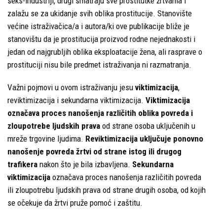
seks-industriji, drugi smatraju sve prostitutke žrtvama i
zalažu se za ukidanje svih oblika prostitucije. Stanovište
većine istraživačica/a i autora/ki ove publikacije bliže je
stanovištu da je prostitucija proizvod rodne nejednakosti i
jedan od najgrubljih oblika eksploatacije žena, ali rasprave o
prostituciji nisu bile predmet istraživanja ni razmatranja.
Važni pojmovi u ovom istraživanju jesu
viktimizacija
,
reviktimizacija i sekundarna viktimizacija.
Viktimizacija
označava proces nanošenja različitih oblika povreda i
zloupotrebe ljudskih prava
od strane osoba uključenih u
mreže trgovine ljudima.
Reviktimizacija uključuje ponovno
nanošenje povreda žrtvi od strane istog ili drugog
trafikera
nakon što je bila izbavljena.
Sekundarna
viktimizacija
označava proces nanošenja različitih povreda
ili zloupotrebu ljudskih prava od strane drugih osoba, od kojih
se očekuje da žrtvi pruže pomoć i zaštitu.