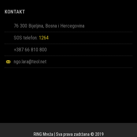
KONTAKT
76 300 Bijeljina, Bosna i Hercegovina
SOS telefon:
1264
+387 66 810 800
ngo.lara@teol.net
RING Mreža | Sva prava zadržana © 2019