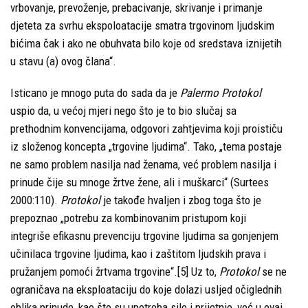
vrbovanje, prevoženje, prebacivanje, skrivanje i primanje
djeteta za svrhu ekspoloatacije smatra trgovinom ljudskim
bićima čak i ako ne obuhvata bilo koje od sredstava iznijetih
u stavu (a) ovog člana“.
Isticano je mnogo puta do sada da je
Palermo Protokol
uspio da, u većoj mjeri nego što je to bio slučaj sa
prethodnim konvencijama, odgovori zahtjevima koji proističu
iz složenog koncepta „trgovine ljudima“. Tako, „tema postaje
ne samo problem nasilja nad ženama, već problem nasilja i
prinude čije su mnoge žrtve žene, ali i muškarci“ (Surtees
2000:110).
Protokol
je takođe hvaljen i zbog toga što je
prepoznao „potrebu za kombinovanim pristupom koji
integriše efikasnu prevenciju trgovine ljudima sa gonjenjem
učinilaca trgovine ljudima, kao i zaštitom ljudskih prava i
pružanjem pomoći žrtvama trgovine“.[5] Uz to,
Protokol
se ne
ograničava na eksploataciju do koje dolazi usljed očiglednih
oblika prinude, kao što su upotreba sile i prijetnje, već u ovaj