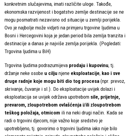
politike
konkretnim slučajevima, imati različite uloge. Takođe,
ekonomska razvijenost i bogatstvo zemlje destinacije se ne
Publikacije
mogu posmatrati nezavisno od situacije u zemlji porijekla.
Prevencija
Ovo je najbolje može vidjeti na primjeru trgovine ljudima u
Bosni i Hercegovini koja je jedan period bila zemlja tranzita i
Kontakti
destinacije a danas je najviše zemlja porijekla. (Pogledati:
Trgovina ljudima u BiH)
Trgovina ljudima podrazumijeva
prodaju i kupovinu
, tj.
držanje neke osobe
u cilju
njene
eksploatacije
,
kao i sve
druge radnje koje mogu biti dio tog procesa
(npr. prevoz,
skrivanje, čuvanje i sl.). Do eksploatacije uvijek dolazi i
eksploatacija se uvijek održava upotrebom
sile, prijetnje,
prevarom, zloupotrebom ovlašćenja i/ili zloupotrebom
teškog položaja, otmicom
ili na neki drugi način. Kada se
radi o trgovini djecom, nije važno koje sredstvo je
upotrebljeno, tj. govorimo o trgovini ljudima iako nije bilo