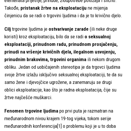
elemenata prijetnje, prinude, zloupotrebe položaja i slično.
Takođe,
pristanak žrtve na eksploataciju
ne mijenja
činjenicu da se radi o trgovini ljudima i da je to krivično djelo.
Cilj
trgovine ljudima je
ostvarivanje zarade
(ili neke druge
koristi) kroz eksploataciju, bilo da se radi
o seksualnoj
eksploataciji, prinudnom radu, prinudnom prosjačenju,
prinudi na vršenje krivičnih djela, ilegalnom usvojenju,
prinudnim brakovima, trgovini organima
ili nekom drugom
obliku. Jedan od uobičajenih stereotipa je da trgovci ljudima
svoje žrtve izlažu isključivo seksualnoj eksploataciji, te da su
samo žene i djevojčice ugrožene, a zanemaruju se drugi
oblici eksploatacije, kao što je radna eksploatacija, čije su
žrtve najčešće muškarci.
Fenomen trgovine ljudima
po prvi puta je razmatran na
međunarodnom nivou krajem 19-tog vijeka, tokom serije
međunarodnih konferencija[1] o problemu koji je u to doba