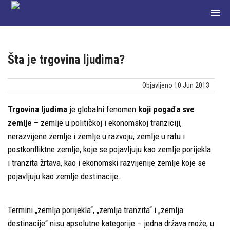

Šta je trgovina ljudima?
Početna
Objavljeno 10 Jun 2013
О
nama
Trgovina ljudima
je globalni fenomen
koji pogađa sve
zemlje
– zemlje u političkoj i ekonomskoj tranziciji,
Članice
nerazvijene zemlje i zemlje u razvoju, zemlje u ratu i
postkonfliktne zemlje, koje se pojavljuju kao zemlje porijekla
mreže
i tranzita žrtava, kao i ekonomski razvijenije zemlje koje se
Aktuelnosti
pojavljuju kao zemlje destinacije.
Zakoni
Termini „zemlja porijekla“, „zemlja tranzita“ i „zemlja
i
destinacije“ nisu apsolutne kategorije – jedna država može, u