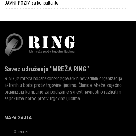
JAVNI POZIV za konsultante
Savez udruženja "MREŽA RING"
RING je mreža bosanskohercegovačkih nevladinih organizacija
aktivnih u borbi protiv trgovine ljudima. Članice Mreže zajedno
organizuju kampanje za podizanje svijesti javnosti o različitim
aspektima borbe protiv trgovine ljudima.
MAPA SAJTA
O nama