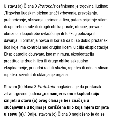
U stavu (a) Člana 3
Protokola
definisana je trgovina ljudima:
„Trgovina ljudskim bićima znači vrbovanje, prevoženje,
prebacivanje, skrivanje i primanje lica, putem prijetnje silom
ili upotrebom sile ili drugih oblika prisile, otmice, prevare,
obmane, zloupotrebe ovlašćenja ili teškog položaja ili
davanja ili primanja novca ili koristi da bi se dobio pristanak
lica koje ima kontrolu nad drugim licem, u cilju eksploatacije.
Eksploatacija obuhvata, kao minimum, eksploataciju
prostitucije drugih lica ili druge oblike seksualne
eksploatacije, prinudni rad ili službu, ropstvo ili odnos sličan
ropstvu, servitut ili uklanjanje organa;
Stavom (b) člana 3
Protokola
, naglašeno je da pristanak
žrtve trgovine ljudima
„na namjeravanu eksploataciju
iznijeti u stavu (a) ovog člana je bez značaja u
slučajevima u kojima je korišćena bilo koja mjera iznijeta
u stavu (a).“
Dalje, stavom (c) Člana 3 naglašeno je da se